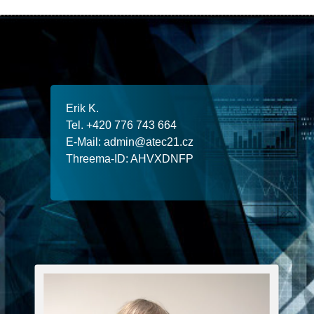
.K kirE
Tel.
466 347 677 024+
E-Mail:
zc.12ceta@nimda
Threema-ID
: AHVXDNFP