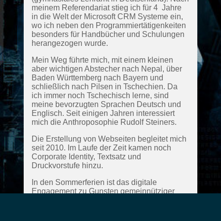
meinem Referendariat stieg ich für 4‍ ‍Jahre
in die Welt der Microsoft CRM Systeme ein,
wo ich neben den Programmiertätigenkeiten
besonders für Handbücher und Schulungen
herangezogen wurde.
Mein Weg führte mich, mit einem kleinen
aber wichtigen Abstecher nach Nepal, über
Baden Württemberg nach Bayern und
schließlich nach Pilsen in Tschechien. Da
ich immer noch Tschechisch lerne, sind
meine bevorzugten Sprachen Deutsch und
Englisch. Seit einigen Jahren interessiert
mich die Anthroposophie Rudolf Steiners.
Die Erstellung von Webseiten begleitet mich
seit 2010. Im Laufe der Zeit kamen noch
Corporate Identity, Textsatz und
Druckvorstufe hinzu.
In den Sommerferien ist das digitale
Engagement zu Gunsten gemeinnütziger
Projekte auf dringende Fälle eingeschränkt.